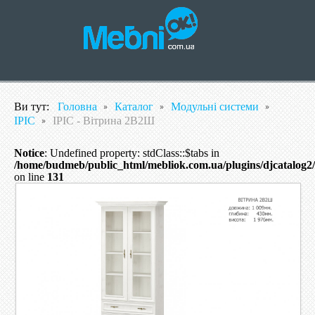
Ви тут:
Головна
Каталог
Модульні системи
ІРІС
ІРІС - Вітрина 2В2Ш
Notice
: Undefined property: stdClass::$tabs in
/home/budmeb/public_html/mebliok.com.ua/plugins/djcatalog
on line
131