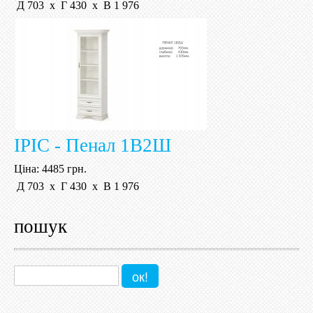
Д 703 х Г 430 х В 1 976
ІРІС - Пенал 1В2Ш
Ціна:
4485 грн.
Д 703 х Г 430 х В 1 976
пошук