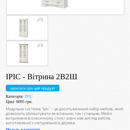
ІРІС - Вітрина 2В2Ш
запитати про цей продукт
Категорія:
ІРІС
Ціна:
6095 грн.
Модульна система "Іріс" - це досить великий набір меблів, який
дозволить облаштувати як вітальню, так і спальню. Меблі
витримана в класичному стилі і зовні має вигляд меблів
виготовленої з натурального дерева.
Модуль в інтер'єрі