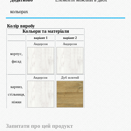
кольорах
Колір виробу
Кольори та матеріали
варіант 1
варіант 2
Андерсон
Андерсон
корпус,
фасад
Андерсон
Дуб золотий
карниз,
стільниця,
ніжки
Запитати про цей продукт